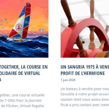
TOGETHER, LA COURSE EN
UN SANGRIA 1975 À VEN
OLIDAIRE DE VIRTUAL
PROFIT DE L’HERMIONE
A
1 juin 2026
Un bateau à vendre pour nou
Sensible à notre projet associ
ether, une course virtuelle
soutien dont nous avons beso
 de 7 ONG Pour la Journée
Picat a pris contact avec notr
de l’Océan, Virtual Regatta