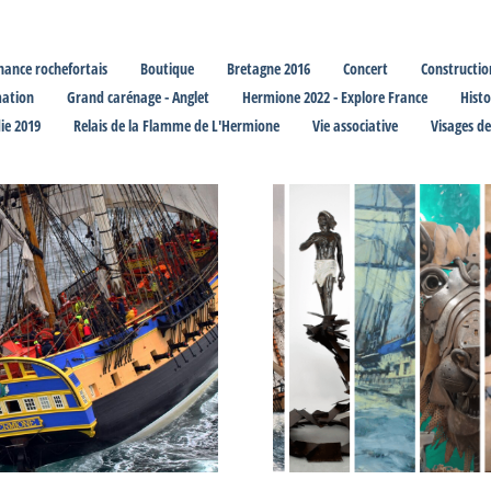
nance rochefortais
Boutique
Bretagne 2016
Concert
Constructio
ation
Grand carénage - Anglet
Hermione 2022 - Explore France
Histo
e 2019
Relais de la Flamme de L'Hermione
Vie associative
Visages d