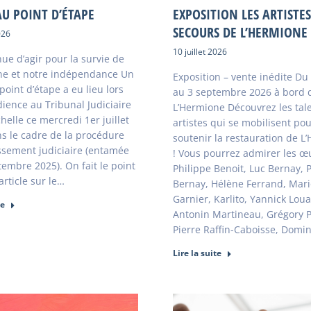
U POINT D’ÉTAPE
EXPOSITION LES ARTISTE
SECOURS DE L’HERMIONE
026
10 juillet 2026
ue d’agir pour la survie de
ne et notre indépendance Un
Exposition – vente inédite Du
oint d’étape a eu lieu lors
au 3 septembre 2026 à bord 
ience au Tribunal Judiciaire
L’Hermione Découvrez les tal
helle ce mercredi 1er juillet
artistes qui se mobilisent po
s le cadre de la procédure
soutenir la restauration de L
ssement judiciaire (entamée
! Vous pourrez admirer les œ
tembre 2025). On fait le point
Philippe Benoit, Luc Bernay, P
article sur le…
Bernay, Hélène Ferrand, Mar
Garnier, Karlito, Yannick Loua
te
Antonin Martineau, Grégory P
Pierre Raffin-Caboisse, Domi
Lire la suite