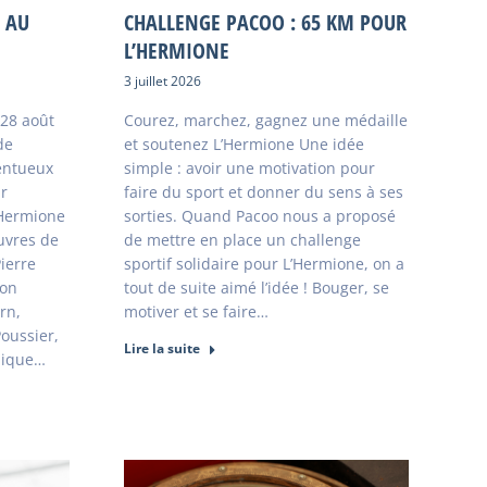
S AU
CHALLENGE PACOO : 65 KM POUR
L’HERMIONE
3 juillet 2026
 28 août
Courez, marchez, gagnez une médaille
de
et soutenez L’Hermione Une idée
entueux
simple : avoir une motivation pour
ur
faire du sport et donner du sens à ses
’Hermione
sorties. Quand Pacoo nous a proposé
uvres de
de mettre en place un challenge
ierre
sportif solidaire pour L’Hermione, on a
ion
tout de suite aimé l’idée ! Bouger, se
rn,
motiver et se faire…
oussier,
Lire la suite
nique…