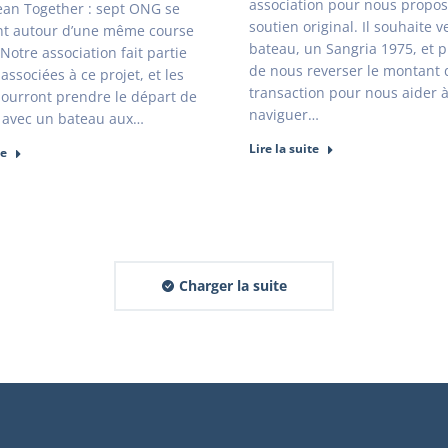
association pour nous propo
ean Together : sept ONG se
soutien original. Il souhaite 
nt autour d’une même course
bateau, un Sangria 1975, et 
 Notre association fait partie
de nous reverser le montant 
ssociées à ce projet, et les
transaction pour nous aider à
ourront prendre le départ de
naviguer…
e avec un bateau aux…
Lire la suite
te
Charger la suite