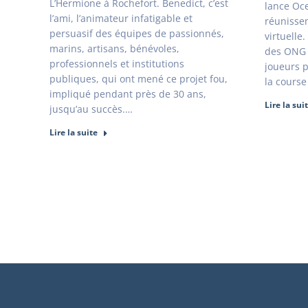
L’Hermione à Rochefort. Benedict, c’est
lance Oc
l’ami, l’animateur infatigable et
réunisse
persuasif des équipes de passionnés,
virtuelle.
marins, artisans, bénévoles,
des ONG a
professionnels et institutions
joueurs p
publiques, qui ont mené ce projet fou,
la cours
impliqué pendant près de 30 ans,
Lire la sui
jusqu’au succès.…
Lire la suite