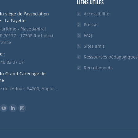
LIENS UTILES
u siège de l'association
Accessibilité
- La Fayette
Presse
aritime - Place Amiral
FAQ
P 70177 - 17308 Rochefort
France
Sites amis
e :
Ressources pédagogiques
5 46 82 07 07
Recrutements
du Grand Carénage de
ne
 de l'Adour, 64600, Anglet -
ous sur :
ok
YouTube
LinkedIn
Instagram
ge
page
page
page
ens
opens
opens
opens
in
in
in