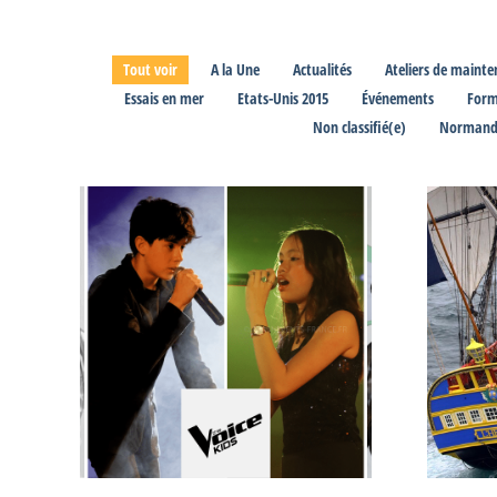
Tout voir
A la Une
Actualités
Ateliers de mainte
Essais en mer
Etats-Unis 2015
Événements
Form
Non classifié(e)
Normandi