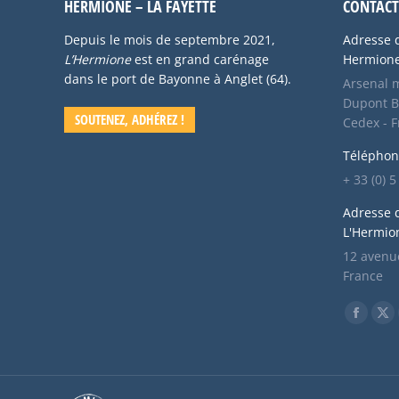
HERMIONE – LA FAYETTE
CONTACT
Depuis le mois de septembre 2021,
Adresse d
L’Hermione
est en grand carénage
Hermione 
dans le port de Bayonne à Anglet (64).
Arsenal m
Dupont B
SOUTENEZ, ADHÉREZ !
Cedex - 
Téléphon
+ 33 (0) 
Adresse 
L'Hermio
12 avenue
France
Trouvez n
Facebo
X
page
pa
opens
op
in
in