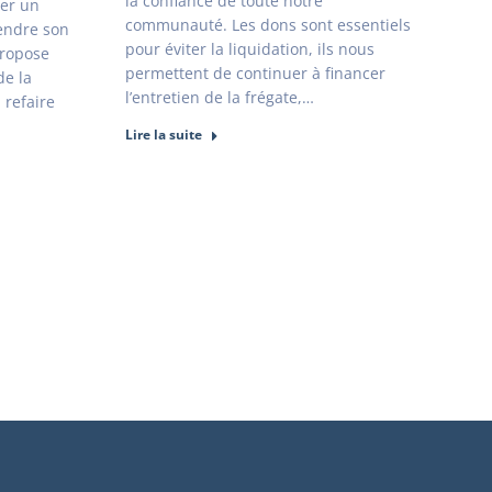
la confiance de toute notre
ser un
communauté. Les dons sont essentiels
vendre son
pour éviter la liquidation, ils nous
propose
permettent de continuer à financer
de la
l’entretien de la frégate,…
 refaire
Lire la suite