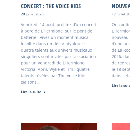
CONCERT : THE VOICE KIDS
NOUVEA
20 juillet 2026
17 juillet 2
Vendredi 14 août, profitez d’un concert
On contin
à bord de L’Hermione, sur le pont de
L’Hermio
batterie ! Vivez un moment musical
nouveau p
insolite dans un décor atypique :
d’une aud
quatre talents aux univers musicaux
de La Roc
singuliers sont invités par l’association
2026, dan
pour un Vendredi de L’Hermione.
de redre
Victoria, April, Wylie et Tim : quatre
le 18 sep
talents révélés par The Voice Kids
dans cet 
(saisons…
Lire la sui
Lire la suite