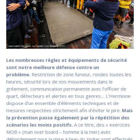
Les nombreuses règles et équipements de sécurité
sont notre meilleure défense contre un
problème.
Restriction de zone fumeur, rondes toutes les
heures, sécurité lors de nos mouvements dans le
gréement, communication permanente avec l’officier de
quart, détecteurs et alertes en tous genres… L’Hermione
dispose d’un ensemble d’éléments techniques et de
mesures respectées strictement afin d’éviter le pire.
Mais
la prévention passe également par la répétition des
scénarios les moins positifs.
A ce titre, des « exercices
MOB » (man over board – homme à la mer) avec
débordement pour la mise à l’eau du zodiac sont effectués