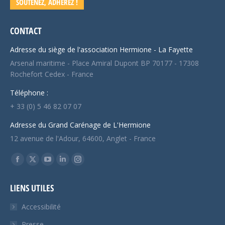
SOUTENEZ, ADHÉREZ !
CONTACT
Adresse du siège de l'association Hermione - La Fayette
Arsenal maritime - Place Amiral Dupont BP 70177 - 17308
Rochefort Cedex - France
Téléphone :
+ 33 (0) 5 46 82 07 07
Adresse du Grand Carénage de L'Hermione
12 avenue de l'Adour, 64600, Anglet - France
Trouvez nous sur :
Facebook
X
YouTube
LinkedIn
Instagram
page
page
page
page
page
LIENS UTILES
opens
opens
opens
opens
opens
in
in
in
in
in
Accessibilité
new
new
new
new
new
Presse