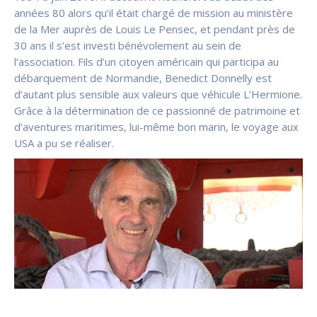
années 80 alors qu’il était chargé de mission au ministère
de la Mer auprès de Louis Le Pensec, et pendant près de
30 ans il s’est investi bénévolement au sein de
l’association. Fils d’un citoyen américain qui participa au
débarquement de Normandie, Benedict Donnelly est
d’autant plus sensible aux valeurs que véhicule L’Hermione.
Grâce à la détermination de ce passionné de patrimoine et
d’aventures maritimes, lui-même bon marin, le voyage aux
USA a pu se réaliser.