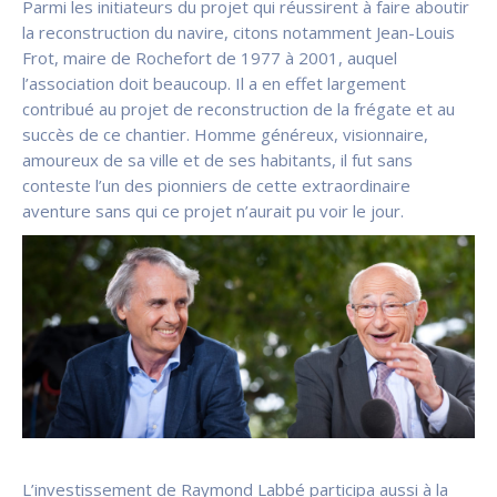
Parmi les initiateurs du projet qui réussirent à faire aboutir
la reconstruction du navire, citons notamment Jean-Louis
Frot, maire de Rochefort de 1977 à 2001, auquel
l’association doit beaucoup. Il a en effet largement
contribué au projet de reconstruction de la frégate et au
succès de ce chantier. Homme généreux, visionnaire,
amoureux de sa ville et de ses habitants, il fut sans
conteste l’un des pionniers de cette extraordinaire
aventure sans qui ce projet n’aurait pu voir le jour.
L’investissement de Raymond Labbé participa aussi à la