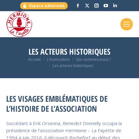
Facebook
X
Instagram
YouTube
LinkedIn
Espace adhérents
page
page
page
page
page
opens
opens
opens
opens
opens
in
in
in
in
in
new
new
new
new
new
window
window
window
window
window
LES ACTEURS HISTORIQUES
Vous êtes ici :
Accueil
L’Association
Qui sommes-nous ?
Les acteurs historiques
LES VISAGES EMBLÉMATIQUES DE
L’HISTOIRE DE L’ASSOCIATION
Succédant à Erik Orsenna, Benedict Donnelly occupa la
présidence de l’association Hermione – La Fayette de
1994 à juin 2016. Il découvrit Rochefort au début des