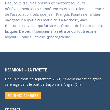
Beaucoup d’autres ont mis et mettent toujours
bénévolement leurs compétences et leur talent au service
de l’association, tels que Jean-François Fountaine, ancien
navigateur aujourd’hui maire de La Rochelle, Alain
Bourdeaux (avocat qui fut vice-président de l’association),
Jacques Delpech (banquier à la retraite qui fut trésorier
adjoint), Francis Latreille (photographe)…
HERMIONE – LA FAYETTE
Depuis le mois de septembre 2021,
L’Hermione
est en grand
carénage dans le port de Bayonne à Anglet (64).
SOUTENEZ, ADHÉREZ !
CONTACT