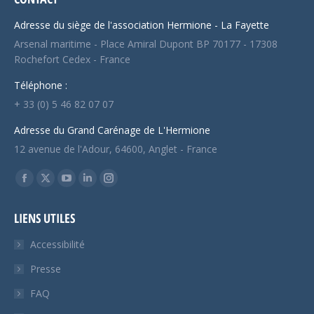
Adresse du siège de l'association Hermione - La Fayette
Arsenal maritime - Place Amiral Dupont BP 70177 - 17308
Rochefort Cedex - France
Téléphone :
+ 33 (0) 5 46 82 07 07
Adresse du Grand Carénage de L'Hermione
12 avenue de l'Adour, 64600, Anglet - France
Trouvez nous sur :
Facebook
X
YouTube
LinkedIn
Instagram
page
page
page
page
page
LIENS UTILES
opens
opens
opens
opens
opens
in
in
in
in
in
Accessibilité
new
new
new
new
new
Presse
window
window
window
window
window
FAQ