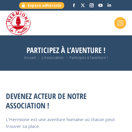
Facebook
X
Instagram
YouTube
LinkedIn
Espace adhérents
page
page
page
page
page
opens
opens
opens
opens
opens
in
in
in
in
in
new
new
new
new
new
window
window
window
window
window
PARTICIPEZ À L’AVENTURE !
Vous êtes ici :
Accueil
L’Association
Participez à l’aventure !
DEVENEZ ACTEUR DE NOTRE
ASSOCIATION !
L’Hermione est une aventure humaine où chacun peut
trouver sa place.