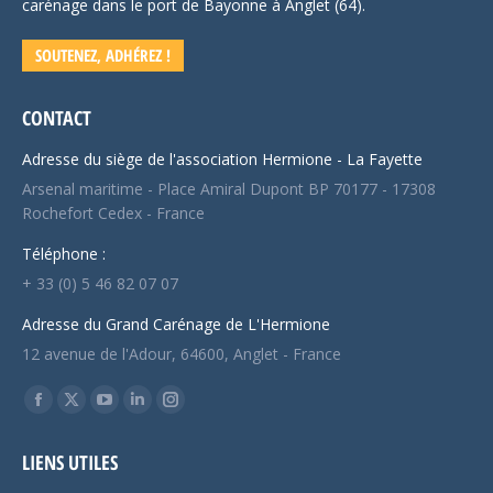
carénage dans le port de Bayonne à Anglet (64).
SOUTENEZ, ADHÉREZ !
CONTACT
Adresse du siège de l'association Hermione - La Fayette
Arsenal maritime - Place Amiral Dupont BP 70177 - 17308
Rochefort Cedex - France
Téléphone :
+ 33 (0) 5 46 82 07 07
Adresse du Grand Carénage de L'Hermione
12 avenue de l'Adour, 64600, Anglet - France
Trouvez nous sur :
Facebook
X
YouTube
LinkedIn
Instagram
page
page
page
page
page
LIENS UTILES
opens
opens
opens
opens
opens