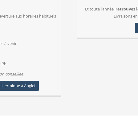
Et toute l’année,
retrouvez l
uverture aux horaires habituels
Livraisons en
es à venir
 17h
ion conseillée
 L'Hermione à Anglet