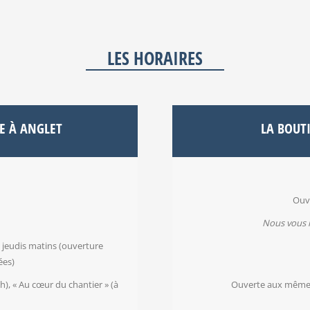
LES HORAIRES
E À ANGLET
LA BOUTI
Ouve
Nous vous 
es jeudis matins (ouverture
ées)
6h), « Au cœur du chantier » (à
Ouverte aux mêmes 