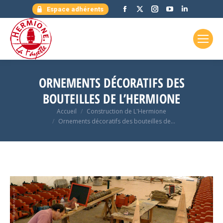
Facebook
X
Instagram
YouTube
LinkedIn
Espace adhérents
page
page
page
page
page
opens
opens
opens
opens
opens
in
in
in
in
in
new
new
new
new
new
window
window
window
window
window
ORNEMENTS DÉCORATIFS DES
BOUTEILLES DE L’HERMIONE
Vous êtes ici :
Accueil
Construction de L'Hermione
Ornements décoratifs des bouteilles de…