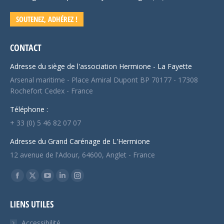
SOUTENEZ, ADHÉREZ !
CONTACT
Adresse du siège de l'association Hermione - La Fayette
Arsenal maritime - Place Amiral Dupont BP 70177 - 17308
Rochefort Cedex - France
Téléphone :
+ 33 (0) 5 46 82 07 07
Adresse du Grand Carénage de L'Hermione
12 avenue de l'Adour, 64600, Anglet - France
Trouvez nous sur :
Facebook
X
YouTube
LinkedIn
Instagram
page
page
page
page
page
LIENS UTILES
opens
opens
opens
opens
opens
in
in
in
in
in
Accessibilité