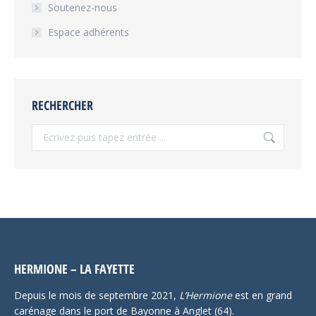
Soutenez-nous
Espace adhérents
RECHERCHER
Recherche
:
HERMIONE – LA FAYETTE
Depuis le mois de septembre 2021,
L’Hermione
est en grand
carénage dans le port de Bayonne à Anglet (64).