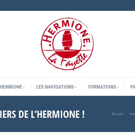
L’HERMIONE
LES NAVIGATIONS
FORMATIONS
P
L’HERMIONE
LES NAVIGATIONS
FORMATIONS
P
LIERS DE L’HERMIONE !
Vous êtes ic
Accueil
Ate