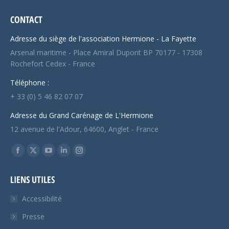
CONTACT
Adresse du siège de l'association Hermione - La Fayette
Arsenal maritime - Place Amiral Dupont BP 70177 - 17308
Rochefort Cedex - France
Téléphone :
+ 33 (0) 5 46 82 07 07
Adresse du Grand Carénage de L'Hermione
12 avenue de l'Adour, 64600, Anglet - France
Trouvez nous sur :
Facebook
X
YouTube
LinkedIn
Instagram
page
page
page
page
page
LIENS UTILES
opens
opens
opens
opens
opens
in
in
in
in
in
Accessibilité
new
new
new
new
new
Presse
window
window
window
window
window