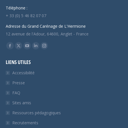
Téléphone :
+ 33 (0) 5 46 82 07 07
Adresse du Grand Carénage de L'Hermione
12 avenue de l'Adour, 64600, Anglet - France
Trouvez nous sur :
Facebook
X
YouTube
LinkedIn
Instagram
page
page
page
page
page
LIENS UTILES
opens
opens
opens
opens
opens
in
in
in
in
in
Accessibilité
new
new
new
new
new
Presse
window
window
window
window
window
FAQ
Sites amis
Ressources pédagogiques
Recrutements