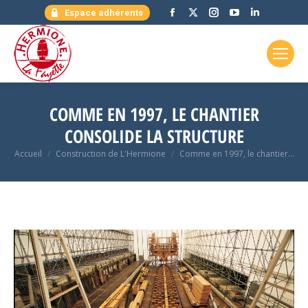
Facebook
X
Instagram
YouTube
LinkedIn
Espace adhérents
page
page
page
page
page
opens
opens
opens
opens
opens
in
in
in
in
in
new
new
new
new
new
window
window
window
window
window
COMME EN 1997, LE CHANTIER
CONSOLIDE LA STRUCTURE
Vous êtes ici :
Accueil
Construction de L'Hermione
Comme en 1997, le chantier…