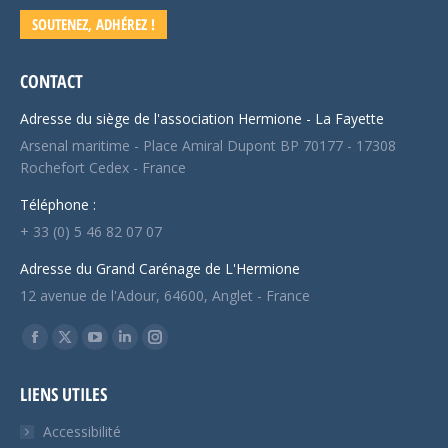
SOUTENEZ, ADHÉREZ !
CONTACT
Adresse du siège de l'association Hermione - La Fayette
Arsenal maritime - Place Amiral Dupont BP 70177 - 17308
Rochefort Cedex - France
Téléphone :
+ 33 (0) 5 46 82 07 07
Adresse du Grand Carénage de L'Hermione
12 avenue de l'Adour, 64600, Anglet - France
Trouvez nous sur :
Facebook
X
YouTube
LinkedIn
Instagram
page
page
page
page
page
LIENS UTILES
opens
opens
opens
opens
opens
in
in
in
in
in
Accessibilité