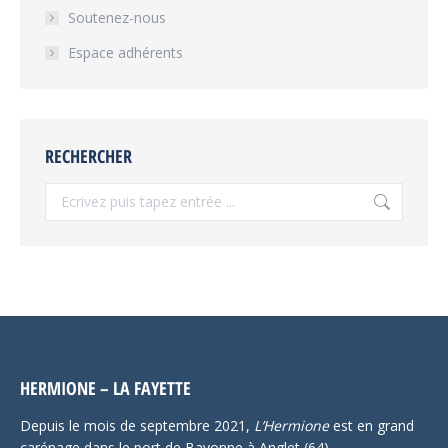
Soutenez-nous
Espace adhérents
RECHERCHER
Recherche
:
HERMIONE – LA FAYETTE
Depuis le mois de septembre 2021,
L’Hermione
est en grand
carénage dans le port de Bayonne à Anglet (64).