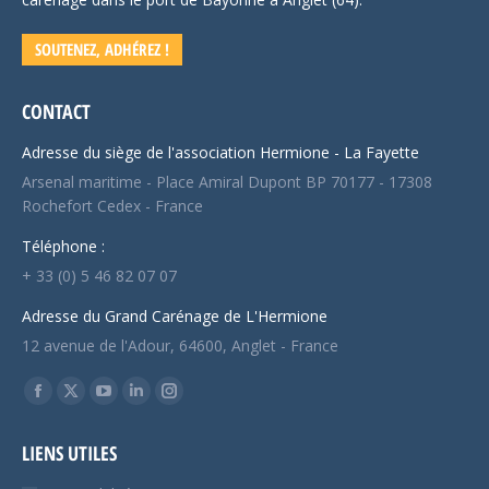
SOUTENEZ, ADHÉREZ !
CONTACT
Adresse du siège de l'association Hermione - La Fayette
Arsenal maritime - Place Amiral Dupont BP 70177 - 17308
Rochefort Cedex - France
Téléphone :
+ 33 (0) 5 46 82 07 07
Adresse du Grand Carénage de L'Hermione
12 avenue de l'Adour, 64600, Anglet - France
Trouvez nous sur :
Facebook
X
YouTube
LinkedIn
Instagram
page
page
page
page
page
LIENS UTILES
opens
opens
opens
opens
opens