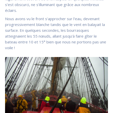
s’est obscurci, ne s’illuminant que grâce aux nombreux
éclairs.
Nous avons vu le front s’approcher sur l’eau, devenant
progressivement blanche tandis que le vent en balayait la
surface. En quelques secondes, les bourrasques
atteignaient les 55 nœuds, allant jusqu’à faire gîter le
bateau entre 10 et 15° bien que nous ne portions pas une
voile !