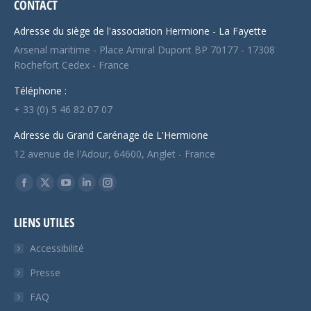
CONTACT
Adresse du siège de l'association Hermione - La Fayette
Arsenal maritime - Place Amiral Dupont BP 70177 - 17308
Rochefort Cedex - France
Téléphone :
+ 33 (0) 5 46 82 07 07
Adresse du Grand Carénage de L'Hermione
12 avenue de l'Adour, 64600, Anglet - France
Trouvez nous sur :
Facebook
X
YouTube
LinkedIn
Instagram
page
page
page
page
page
LIENS UTILES
opens
opens
opens
opens
opens
in
in
in
in
in
Accessibilité
new
new
new
new
new
Presse
window
window
window
window
window
FAQ