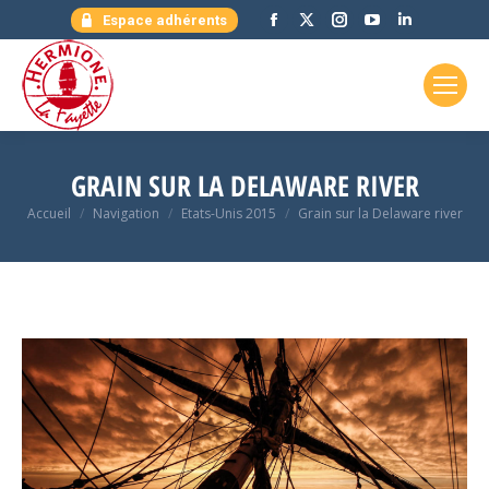
Facebook
X
Instagram
YouTube
LinkedIn
Espace adhérents
page
page
page
page
page
opens
opens
opens
opens
opens
in
in
in
in
in
new
new
new
new
new
window
window
window
window
window
GRAIN SUR LA DELAWARE RIVER
Vous êtes ici :
Accueil
Navigation
Etats-Unis 2015
Grain sur la Delaware river