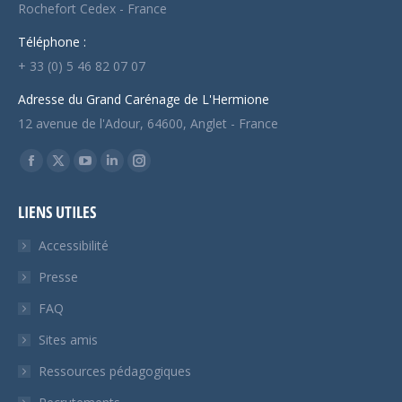
Rochefort Cedex - France
Téléphone :
+ 33 (0) 5 46 82 07 07
Adresse du Grand Carénage de L'Hermione
12 avenue de l'Adour, 64600, Anglet - France
Trouvez nous sur :
Facebook
X
YouTube
LinkedIn
Instagram
page
page
page
page
page
LIENS UTILES
opens
opens
opens
opens
opens
in
in
in
in
in
Accessibilité
new
new
new
new
new
Presse
window
window
window
window
window
FAQ
Sites amis
Ressources pédagogiques