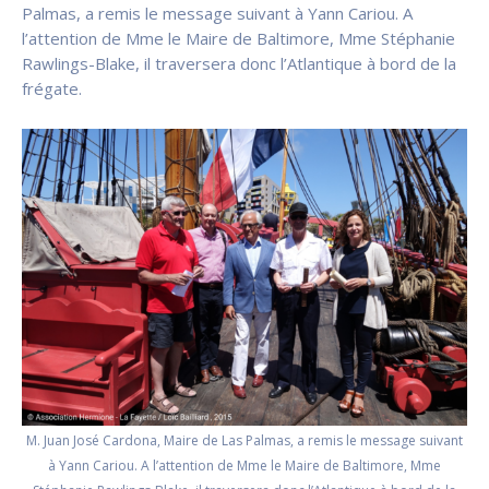
Palmas, a remis le message suivant à Yann Cariou. A
l’attention de Mme le Maire de Baltimore, Mme Stéphanie
Rawlings-Blake, il traversera donc l’Atlantique à bord de la
frégate.
M. Juan José Cardona, Maire de Las Palmas, a remis le message suivant
à Yann Cariou. A l’attention de Mme le Maire de Baltimore, Mme