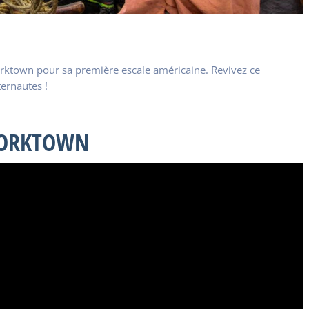
orktown pour sa première escale américaine. Revivez ce
ternautes !
 YORKTOWN