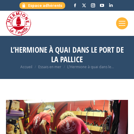
Facebook
X
Instagram
YouTube
LinkedIn
Espace adhérents
page
page
page
page
page
opens
opens
opens
opens
opens
in
in
in
in
in
new
new
new
new
new
window
window
window
window
window
L’HERMIONE À QUAI DANS LE PORT DE
LA PALLICE
Vous êtes ici :
Accueil
Essais en mer
L’Hermione à quai dans le…