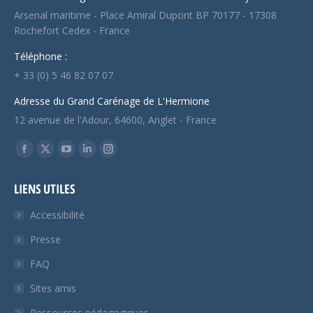
Arsenal maritime - Place Amiral Dupont BP 70177 - 17308
Rochefort Cedex - France
Téléphone :
+ 33 (0) 5 46 82 07 07
Adresse du Grand Carénage de L'Hermione
12 avenue de l'Adour, 64600, Anglet - France
Trouvez nous sur :
Facebook
X
YouTube
LinkedIn
Instagram
page
page
page
page
page
LIENS UTILES
opens
opens
opens
opens
opens
in
in
in
in
in
Accessibilité
new
new
new
new
new
Presse
window
window
window
window
window
FAQ
Sites amis
Ressources pédagogiques