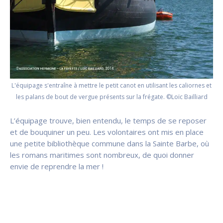
L'équipage s'entraîne à mettre le petit canot en utilisant les caliornes et
les palans de bout de vergue présents sur la frégate. ©Loïc Bailliard
L’équipage trouve, bien entendu, le temps de se reposer
et de bouquiner un peu. Les volontaires ont mis en place
une petite bibliothèque commune dans la Sainte Barbe, où
les romans maritimes sont nombreux, de quoi donner
envie de reprendre la mer !