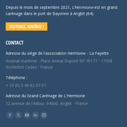
Depuis le mois de septembre 2021,
L’Hermione
est en grand
carénage dans le port de Bayonne à Anglet (64).
SOUTENEZ, ADHÉREZ !
CONTACT
Adresse du siège de l'association Hermione - La Fayette
Arsenal maritime - Place Amiral Dupont BP 70177 - 17308
Rochefort Cedex - France
Téléphone :
+ 33 (0) 5 46 82 07 07
Adresse du Grand Carénage de L'Hermione
12 avenue de l'Adour, 64600, Anglet - France
Trouvez nous sur :
Facebook
X
YouTube
LinkedIn
Instagram
page
page
page
page
page