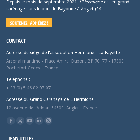
Depuis le mois de septembre 2021,
L’Hermione
est en grand
carénage dans le port de Bayonne à Anglet (64).
SOUTENEZ, ADHÉREZ !
CONTACT
Adresse du siège de l'association Hermione - La Fayette
Arsenal maritime - Place Amiral Dupont BP 70177 - 17308
Rochefort Cedex - France
Téléphone :
+ 33 (0) 5 46 82 07 07
Adresse du Grand Carénage de L'Hermione
12 avenue de l'Adour, 64600, Anglet - France
Trouvez nous sur :
Facebook
X
YouTube
LinkedIn
Instagram
page
page
page
page
page
LIENS UTILES