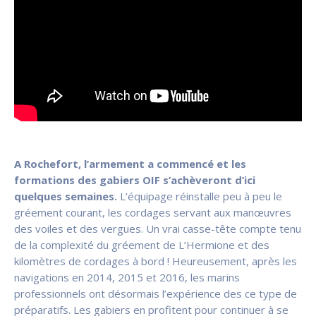
A Rochefort, l’armement a commencé et les
formations des gabiers OIF s’achèveront d’ici
quelques semaines.
L’équipage réinstalle peu à peu le
gréement courant, les cordages servant aux manœuvres
des voiles et des vergues. Un vrai casse-tête compte tenu
de la complexité du gréement de L’Hermione et des
kilomètres de cordages à bord ! Heureusement, après les
navigations en 2014, 2015 et 2016, les marins
professionnels ont désormais l’expérience des ce type de
préparatifs. Les gabiers en profitent pour continuer à se