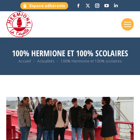
Facebook
X
Instagram
YouTube
LinkedIn
Espace adhérents
page
page
page
page
page
opens
opens
opens
opens
opens
in
in
in
in
in
new
new
new
new
new
window
window
window
window
window
100% HERMIONE ET 100% SCOLAIRES
Vous êtes ici :
Accueil
Actualités
100% Hermione et 100% scolaires