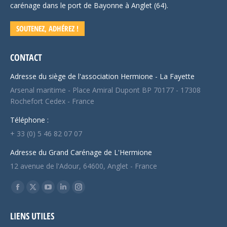
carénage dans le port de Bayonne à Anglet (64).
SOUTENEZ, ADHÉREZ !
CONTACT
Adresse du siège de l'association Hermione - La Fayette
Arsenal maritime - Place Amiral Dupont BP 70177 - 17308
Rochefort Cedex - France
Téléphone :
+ 33 (0) 5 46 82 07 07
Adresse du Grand Carénage de L'Hermione
12 avenue de l'Adour, 64600, Anglet - France
Trouvez nous sur :
Facebook
X
YouTube
LinkedIn
Instagram
page
page
page
page
page
LIENS UTILES
opens
opens
opens
opens
opens