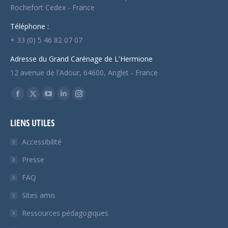
Rochefort Cedex - France
Téléphone :
+ 33 (0) 5 46 82 07 07
Adresse du Grand Carénage de L'Hermione
12 avenue de l'Adour, 64600, Anglet - France
Trouvez nous sur :
Facebook
X
YouTube
LinkedIn
Instagram
page
page
page
page
page
LIENS UTILES
opens
opens
opens
opens
opens
in
in
in
in
in
Accessibilité
new
new
new
new
new
Presse
window
window
window
window
window
FAQ
Sites amis
Ressources pédagogiques