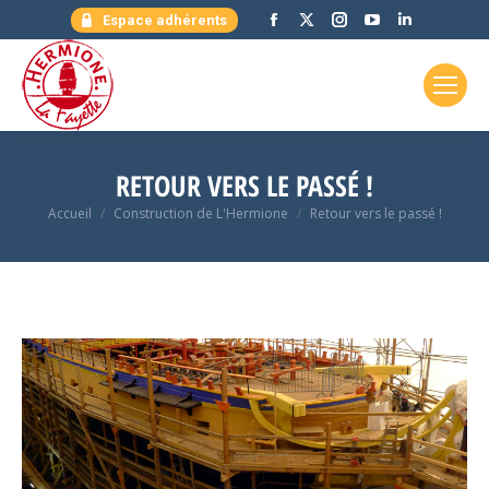
Facebook
X
Instagram
YouTube
LinkedIn
Espace adhérents
page
page
page
page
page
opens
opens
opens
opens
opens
in
in
in
in
in
new
new
new
new
new
window
window
window
window
window
RETOUR VERS LE PASSÉ !
Vous êtes ici :
Accueil
Construction de L'Hermione
Retour vers le passé !