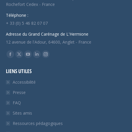
Rochefort Cedex - France
Téléphone :
+ 33 (0) 5 46 82 07 07
Adresse du Grand Carénage de L'Hermione
12 avenue de l'Adour, 64600, Anglet - France
Trouvez nous sur :
Facebook
X
YouTube
LinkedIn
Instagram
page
page
page
page
page
LIENS UTILES
opens
opens
opens
opens
opens
in
in
in
in
in
Accessibilité
new
new
new
new
new
Presse
window
window
window
window
window
FAQ
Sites amis
Ressources pédagogiques