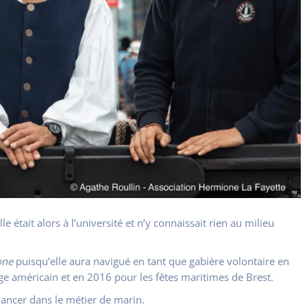
 était alors à l’université et n’y connaissait rien au milieu
one
puisqu’elle aura navigué en tant que gabière volontaire en
e américain et en 2016 pour les fêtes maritimes de Brest.
 lancer dans le métier de marin.