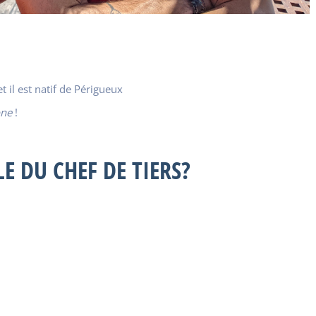
t il est natif de Périgueux
one
!
LE DU CHEF DE TIERS?