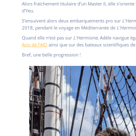
Alors fraîchement titulaire d’un Master II, elle s’oriente
d’Yeu.
S’ensuivent alors deux embarquements pro sur
L’Her
2018, pendant le voyage en Méditerranée de
L’Hermio
Quand elle n’est pas sur
L’Hermione
, Adèle navigue ég
Avis de l’AJD
ainsi que sur des bateaux scientifiques de 
Bref, une belle progression !