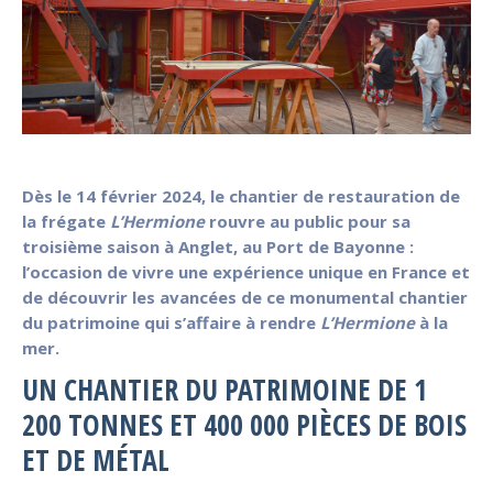
Dès le 14 février 2024, le chantier de restauration de
la frégate
L’Hermione
rouvre au public pour sa
troisième saison à Anglet, au Port de Bayonne :
l’occasion de vivre une expérience unique en France et
de découvrir les avancées de ce monumental chantier
du patrimoine qui s’affaire à rendre
L’Hermione
à la
mer.
UN CHANTIER DU PATRIMOINE DE 1
200 TONNES ET 400 000 PIÈCES DE BOIS
ET DE MÉTAL