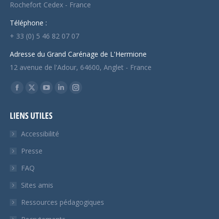
Rochefort Cedex - France
Téléphone :
+ 33 (0) 5 46 82 07 07
Adresse du Grand Carénage de L'Hermione
12 avenue de l'Adour, 64600, Anglet - France
Trouvez nous sur :
Facebook
X
YouTube
LinkedIn
Instagram
page
page
page
page
page
LIENS UTILES
opens
opens
opens
opens
opens
in
in
in
in
in
Accessibilité
new
new
new
new
new
Presse
window
window
window
window
window
FAQ
Sites amis
Ressources pédagogiques