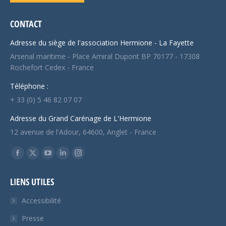
CONTACT
Adresse du siège de l'association Hermione - La Fayette
Arsenal maritime - Place Amiral Dupont BP 70177 - 17308
Rochefort Cedex - France
Téléphone :
+ 33 (0) 5 46 82 07 07
Adresse du Grand Carénage de L'Hermione
12 avenue de l'Adour, 64600, Anglet - France
Trouvez nous sur :
Facebook
X
YouTube
LinkedIn
Instagram
page
page
page
page
page
LIENS UTILES
opens
opens
opens
opens
opens
in
in
in
in
in
Accessibilité
new
new
new
new
new
Presse
window
window
window
window
window