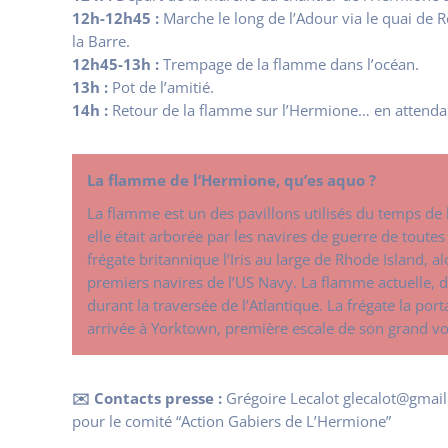
12h-12h45 :
Marche le long de l’Adour via le quai de R
la Barre.
12h45-13h :
Trempage de la flamme dans l’océan.
13h :
Pot de l’amitié.
14h :
Retour de la flamme sur l’Hermione… en attendan
La flamme de l’Hermione, qu’es aquo ?
La flamme est un des pavillons utilisés du temps de 
elle était arborée par les navires de guerre de toute
frégate britannique l’Iris au large de Rhode Island, a
premiers navires de l’US Navy. La flamme actuelle, d
durant la traversée de l’Atlantique. La frégate la por
arrivée à Yorktown, première escale de son grand vo
✉️ Contacts presse :
Grégoire Lecalot glecalot@gmai
pour le comité “Action Gabiers de L’Hermione”