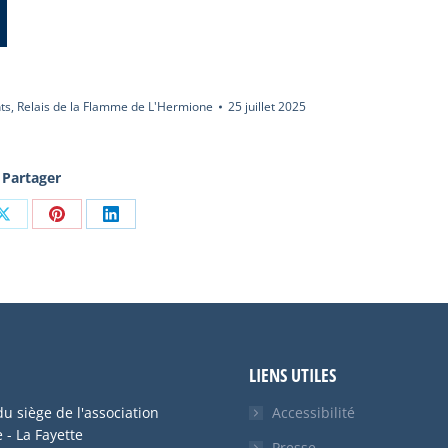
ts
,
Relais de la Flamme de L'Hermione
25 juillet 2025
Partager
er
Partager
Partager
Partager
sur
sur
sur
ook
X
Pinterest
LinkedIn
LIENS UTILES
u siège de l'association
Accessibilité
- La Fayette
Presse