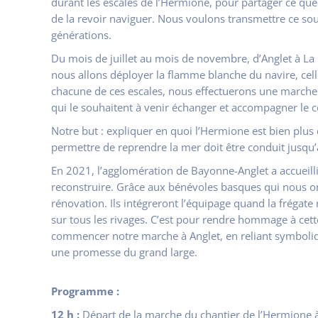
durant les escales de l’Hermione, pour partager ce que
de la revoir naviguer. Nous voulons transmettre ce sou
générations.
Du mois de juillet au mois de novembre, d’Anglet à La
nous allons déployer la flamme blanche du navire, celle 
chacune de ces escales, nous effectuerons une marche s
qui le souhaitent à venir échanger et accompagner le 
Notre but : expliquer en quoi l’Hermione est bien plus
permettre de reprendre la mer doit être conduit jusqu
En 2021, l’agglomération de Bayonne-Anglet a accueilli l
reconstruire. Grâce aux bénévoles basques qui nous ont
rénovation. Ils intégreront l’équipage quand la frégate 
sur tous les rivages. C’est pour rendre hommage à ce
commencer notre marche à Anglet, en reliant symboli
une promesse du grand large.
Programme :
12 h :
Départ de la marche du chantier de l’Hermione à