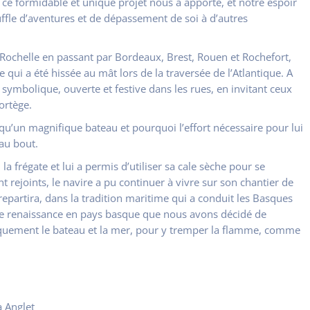
 ce formidable et unique projet nous a apporté, et notre espoir
ffle d’aventures et de dépassement de soi à d’autres
 Rochelle en passant par Bordeaux, Brest, Rouen et Rochefort,
qui a été hissée au mât lors de la traversée de l’Atlantique. A
ymbolique, ouverte et festive dans les rues, en invitant ceux
cortège.
 qu’un magnifique bateau et pourquoi l’effort nécessaire pour lui
’au bout.
a frégate et lui a permis d’utiliser sa cale sèche pour se
 rejoints, le navire a pu continuer à vivre sur son chantier de
repartira, dans la tradition maritime qui a conduit les Basques
tte renaissance en pays basque que nous avons décidé de
quement le bateau et la mer, pour y tremper la flamme, comme
 Anglet