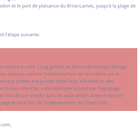
edon et le port de plaisance du Brise-Lames, jusqu’à la plage de
t l’étape suivante.
la marine à voile. Long guidon en forme de triangle allongé,
s les nations, comme l’Hermione lors de sa victoire sur la
lors que prêtée aux jeunes Etats-Unis, elle était un des
e couleur blanche, a été fabriquée à bord par l’équipage
tait lors de son entrée dans les eaux américaines et de son
yage et haut lieu de l’indépendance des Etats-Unis.
l.com,