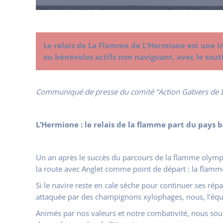
Le relais de La Flamme de L’Hermione est une i
ou bénévoles actifs non naviguant, avec le sout
Communiqué de presse du comité “Action Gabiers de L’
L’Hermione : le relais de la flamme part du pays 
Un an après le succès du parcours de la flamme olympi
la route avec Anglet comme point de départ : la flamme 
Si le navire reste en cale sèche pour continuer ses rép
attaquée par des champignons xylophages, nous, l’é
Animés par nos valeurs et notre combativité, nous souh