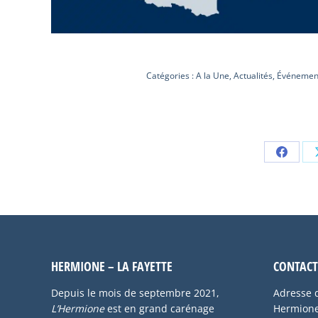
Catégories :
A la Une
,
Actualités
,
Événemen
Partag
sur
Faceb
HERMIONE – LA FAYETTE
CONTACT
Depuis le mois de septembre 2021,
Adresse d
L’Hermione
est en grand carénage
Hermione 