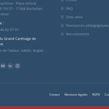
aritime - Place Amiral
FAQ
P 70177 - 17308 Rochefort
France
Sites amis
e :
Ressources pédagogiques
5 46 82 07 07
Recrutements
du Grand Carénage de
ne
 de l'Adour, 64600, Anglet -
ous sur :
ok
YouTube
LinkedIn
Instagram
ge
page
page
page
ens
opens
opens
opens
in
in
in
w
new
new
new
Contact
Mentions légales
RGPD
Co
w
ndow
window
window
window