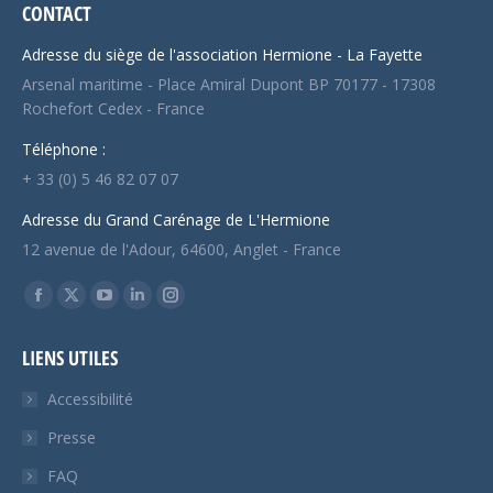
CONTACT
Adresse du siège de l'association Hermione - La Fayette
Arsenal maritime - Place Amiral Dupont BP 70177 - 17308
Rochefort Cedex - France
Téléphone :
+ 33 (0) 5 46 82 07 07
Adresse du Grand Carénage de L'Hermione
12 avenue de l'Adour, 64600, Anglet - France
Trouvez nous sur :
Facebook
X
YouTube
LinkedIn
Instagram
page
page
page
page
page
LIENS UTILES
opens
opens
opens
opens
opens
in
in
in
in
in
Accessibilité
new
new
new
new
new
Presse
window
window
window
window
window
FAQ