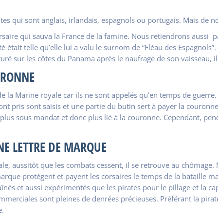
s qui sont anglais, irlandais, espagnols ou portugais. Mais de no
e corsaire qui sauva la France de la famine. Nous retiendrons aussi
 était telle qu’elle lui a valu le surnom de “Fléau des Espagnols”. 
pturé sur les côtes du Panama après le naufrage de son vaisseau, i
OURONNE
 la Marine royale car ils ne sont appelés qu’en temps de guerre. I
t pris sont saisis et une partie du butin sert à payer la couronne.
t plus sous mandat et donc plus lié à la couronne. Cependant, pen
UNE LETTRE DE MARQUE
le, aussitôt que les combats cessent, il se retrouve au chômage.
arque protègent et payent les corsaires le temps de la bataille m
raînés et aussi expérimentés que les pirates pour le pillage et la 
merciales sont pleines de denrées précieuses. Préférant la pirater
e.