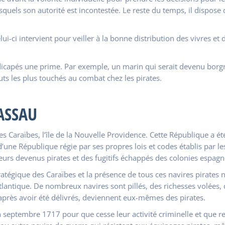
esquels son autorité est incontestée. Le reste du temps, il dispo
i-ci intervient pour veiller à la bonne distribution des vivres et d
dicapés une prime. Par exemple, un marin qui serait devenu borgn
uts les plus touchés au combat chez les pirates.
ASSAU
s Caraïbes, l’île de la Nouvelle Providence. Cette République a ét
 d’une République régie par ses propres lois et codes établis par 
eurs devenus pirates et des fugitifs échappés des colonies espag
tégique des Caraïbes et la présence de tous ces navires pirates n
tlantique. De nombreux navires sont pillés, des richesses volées, 
 après avoir été délivrés, deviennent eux-mêmes des pirates.
septembre 1717 pour que cesse leur activité criminelle et que r