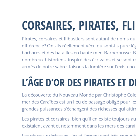
CORSAIRES, PIRATES, FL
Pirates, corsaires et flibustiers sont autant de noms qui
différencie? Ont-ils réellement vécu ou sont-ils pure 
barbares et des batailles en haute mer. Barberousse, B
nombreux historiens, inspiré des écrivains et se sont m
armés de notre sabre, faisons la lumière sur l’existen
L’ÂGE D’OR DES PIRATES ET 
La découverte du Nouveau Monde par Christophe Colomb 
mer des Caraïbes est un lieu de passage obligé pour le
grandes puissances s’échangent des richesses qui attire
Les pirates et corsaires, bien qu’il en existe toujours 
existaient avant et notamment dans les mers des caraïbes
Les pierres précieuses, l’or et l’argent sont très conv