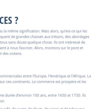
CES ?
pas la même signification. Mais alors, qu’est-ce qui les
évoquent de grandes chasses aux trésors, des abordages
tous sans doute quelque chose. Ils ont intéressé de
uent à nous fasciner. Alors, montons sur le pont et
et des océans.
merciales entre l’Europe, l’Amérique et l’Afrique. La
 sur ces continents. Le commerce est prospère et les
 une durée d’environ 100 ans, entre 1650 et 1730. Ils
sor.
de café, de sucre, de rhum, de cacao et de tabac qui