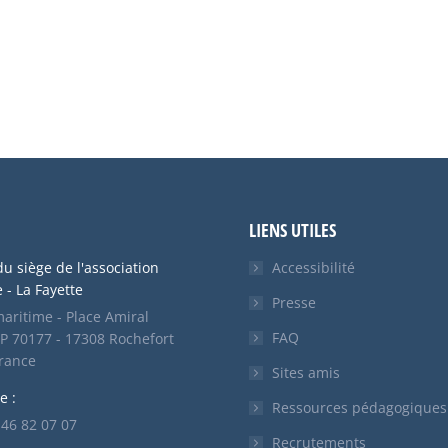
LIENS UTILES
u siège de l'association
Accessibilité
- La Fayette
Presse
aritime - Place Amiral
FAQ
P 70177 - 17308 Rochefort
France
Sites amis
e :
Ressources pédagogiques
5 46 82 07 07
Recrutements