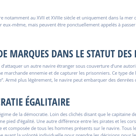
œuvre notamment au XVII et XVIIIe siècle et uniquement dans la mer
pour eux-même, mais peuvent être ponctuellement appelés à passer
 DE MARQUES DANS LE STATUT DES
’attaquer un autre navire étranger sous couverture d’une autorisat
e marchande ennemie et de capturer les prisonniers. Ce type de l
se”. Armé plus légèrement, le navire peut embarquer des denrées
RATIE ÉGALITAIRE
égime de la démocratie. Loin des clichés disant que le capitaine des
 pied d’égalité. Une autre différence entre les pirates et les cors
 et composée de tous les hommes présents sur le navire. Tous les 
vant la volonté individuelle pour prendre les décisions pour le 