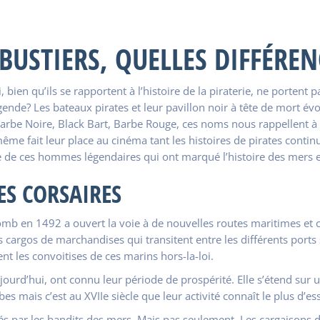
IBUSTIERS, QUELLES DIFFÉREN
, bien qu’ils se rapportent à l’histoire de la piraterie, ne portent 
légende? Les bateaux pirates et leur pavillon noir à tête de mort 
arbe Noire, Black Bart, Barbe Rouge, ces noms nous rappellent à 
ême fait leur place au cinéma tant les histoires de pirates contin
ce de ces hommes légendaires qui ont marqué l’histoire des mers 
DES CORSAIRES
en 1492 a ouvert la voie à de nouvelles routes maritimes et com
s cargos de marchandises qui transitent entre les différents ports
nt les convoitises de ces marins hors-la-loi.
aujourd’hui, ont connu leur période de prospérité. Elle s’étend sur
 mais c’est au XVIIe siècle que leur activité connaît le plus d’es
oités par les bandits des mers. Mais pas seulement. Les cargaisons 