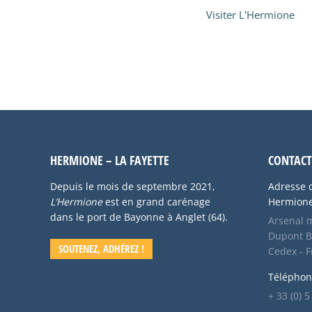
Visiter L'Hermione
HERMIONE – LA FAYETTE
CONTACT
Depuis le mois de septembre 2021,
Adresse d
L’Hermione
est en grand carénage
Hermione 
dans le port de Bayonne à Anglet (64).
Arsenal m
Dupont B
SOUTENEZ, ADHÉREZ !
Cedex - 
Téléphon
+ 33 (0) 