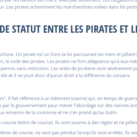
r. Les pirates acheminent les marchandises volées dans les port
DE STATUT ENTRE LES PIRATES ET L
a fortune. Un pirate est un hors-la-loi parcourant les mers et pilla
ien, le code des pirates. Les pirates ne font allégeance qu’à eux-m
permis sans restriction. Les actes de piraterie sont sévèrement p
t et il ne jouit donc d’aucun droit à la différence du corsaire.
urs”. Il fait référence à un bâtiment (navire) qui, en temps de gue
par le gouvernement pour mener l’abordage sur des navires ennemis
ux ennemis de la couronne et ne s’en prend qu’au butin.
course (lettre de course). Ils sont soumis à des règles et ne pill
s lettres de course, ne sont pas pendus lorsqu’ils sont arrêtés. Il