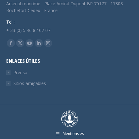
Arsenal maritime - Place Amiral Dupont BP 70177 - 17308
Rochefort Cedex - France
Tel :
+ 33 (0) 5 46 82 07 07
Encuéntranos en:
Facebook
X
YouTube
Linkedin
Instagram
page
page
page
page
page
ENLACES ÚTILES
opens
opens
opens
opens
opens
in
in
in
in
in
Prensa
new
new
new
new
new
Sitios amigables
window
window
window
window
window
Mentions es