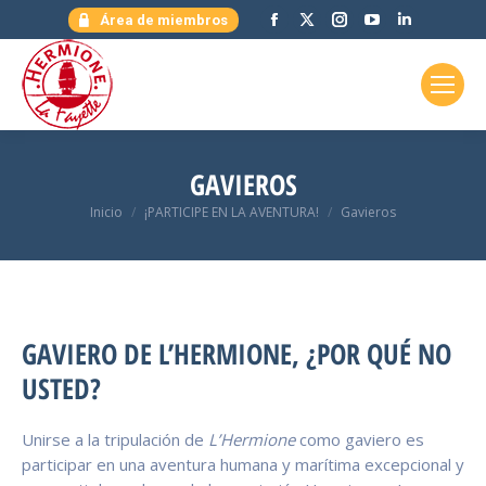
Facebook
X
Instagram
YouTube
Linkedin
Área de miembros
page
page
page
page
page
opens
opens
opens
opens
opens
in
in
in
in
in
new
new
new
new
new
window
window
window
window
window
GAVIEROS
Estás aquí:
Inicio
¡PARTICIPE EN LA AVENTURA!
Gavieros
GAVIERO DE L’HERMIONE, ¿POR QUÉ NO
USTED?
Unirse a la tripulación de
L’Hermione
como gaviero es
participar en una aventura humana y marítima excepcional y