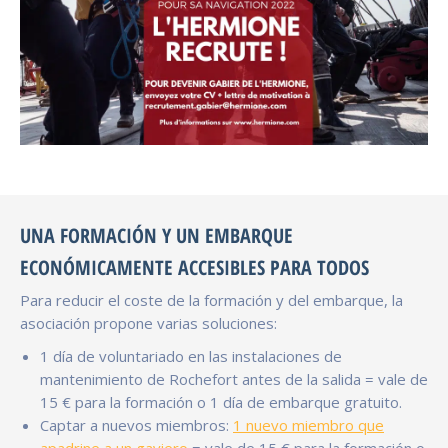
UNA FORMACIÓN Y UN EMBARQUE
ECONÓMICAMENTE ACCESIBLES PARA TODOS
Para reducir el coste de la formación y del embarque, la
asociación propone varias soluciones:
1 día de voluntariado en las instalaciones de
mantenimiento de Rochefort antes de la salida = vale de
15 € para la formación o 1 día de embarque gratuito.
Captar a nuevos miembros:
1 nuevo miembro que
apadrine a un gaviero
= vale de 15 € para la formación o