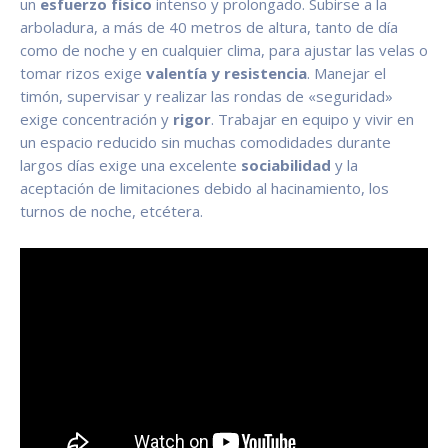
un
esfuerzo físico
intenso y prolongado. Subirse a la
arboladura, a más de 40 metros de altura, tanto de día
como de noche y en cualquier clima, para ajustar las velas o
tomar rizos exige
valentía y resistencia
. Manejar el
timón, supervisar y realizar las rondas de «seguridad»
exige concentración y
rigor
. Trabajar en equipo y vivir en
un espacio reducido sin muchas comodidades durante
largos días exige una excelente
sociabilidad
y la
aceptación de limitaciones debido al hacinamiento, los
turnos de noche, etcétera.