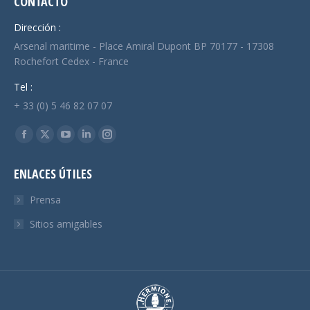
CONTACTO
Dirección :
Arsenal maritime - Place Amiral Dupont BP 70177 - 17308
Rochefort Cedex - France
Tel :
+ 33 (0) 5 46 82 07 07
Encuéntranos en:
Facebook
X
YouTube
Linkedin
Instagram
page
page
page
page
page
ENLACES ÚTILES
opens
opens
opens
opens
opens
in
in
in
in
in
Prensa
new
new
new
new
new
Sitios amigables
window
window
window
window
window