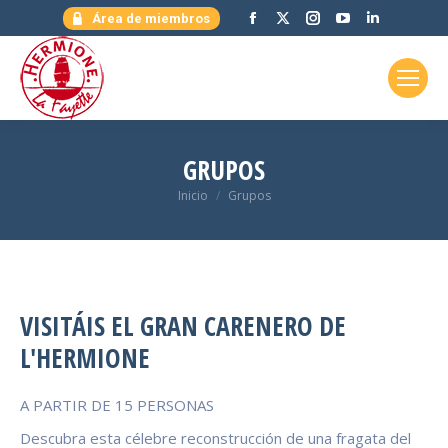
Facebook
X
Instagram
YouTube
Linkedin
Área de miembros
page
page
page
page
page
opens
opens
opens
opens
opens
in
in
in
in
in
new
new
new
new
new
window
window
window
window
window
GRUPOS
Estás aquí:
Inicio
Grupos
VISITÁIS EL GRAN CARENERO DE
L'HERMIONE
A PARTIR DE 15 PERSONAS
Descubra esta célebre reconstrucción de una fragata del