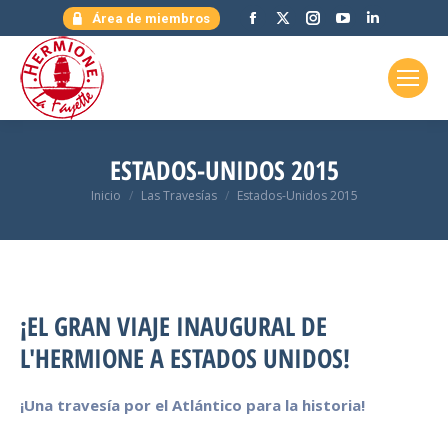
Facebook
X
Instagram
YouTube
Linkedin
Área de miembros
page
page
page
page
page
opens
opens
opens
opens
opens
in
in
in
in
in
new
new
new
new
new
window
window
window
window
window
ESTADOS-UNIDOS 2015
Estás aquí:
Inicio
Las Travesías
Estados-Unidos 2015
¡EL GRAN VIAJE INAUGURAL DE
L'HERMIONE A ESTADOS UNIDOS!
¡Una travesía por el Atlántico para la historia!