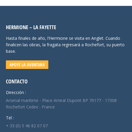
HERMIONE – LA FAYETTE
Hasta finales de año, l’Hermione se visita en Anglet. Cuando
finalicen las obras, la fragata regresará a Rochefort, su puerto
base.
APOYE LA AVENTURA
CONTACTO
Dirección :
Arsenal maritime - Place Amiral Dupont BP 70177 - 17308
Rochefort Cedex - France
Tel :
+ 33 (0) 5 46 82 07 07