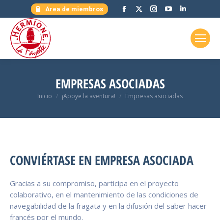
Facebook
X
Instagram
YouTube
Linkedin
Área de miembros
page
page
page
page
page
opens
opens
opens
opens
opens
in
in
in
in
in
new
new
new
new
new
window
window
window
window
window
EMPRESAS ASOCIADAS
Estás aquí:
Inicio
¡Apoye la aventura!
Empresas asociadas
CONVIÉRTASE EN EMPRESA ASOCIADA
Gracias a su compromiso, participa en el proyecto
colaborativo, en el mantenimiento de las condiciones de
navegabilidad de la fragata y en la difusión del saber hacer
francés por el mundo.